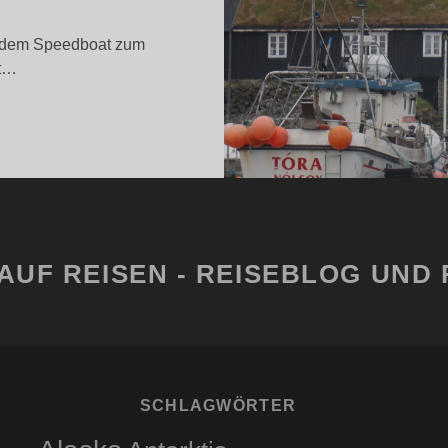
t dem Speedboat zum
it…
PEEDBOOT
UF
EN
ÄRÖER
NSELN
AUF REISEN - REISEBLOG UND 
SCHLAGWÖRTER