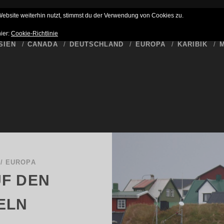
HLUSS
BUCKET LIST
WER SCHREIBT HIER
DATENSCHUTZ
bsite weiterhin nutzt, stimmst du der Verwendung von Cookies zu.
hier:
Cookie-Richtlinie
SIEN
CANADA
DEUTSCHLAND
EUROPA
KARIBIK
M
/
EUROPA
F DEN
ELN