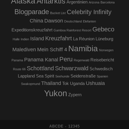
Alaska
Antarktis
Argentinien
Arizona
Barcelona
Blogparade
Celebrity Infinity
Bucket List
China
Dawson
Deutschland
Elefanten
Gebeco
Expeditionskreuzfahrt
Gamboa Rainforest Resort
Kreuzfahrt
Island
La Réunion
Lüneburg
Halle
Indien
Namibia
Malediven
Mein Schiff 4
Norwegen
Peru
Panama Kanal
Reisebericht
Panama
Regenwald
Schottland
Schwarzwald
Schwedisch
Route 66
Lappland
Sea Spirit
Seidenstraße
Seehunde
Spanien
Thailand
Ushuaia
Tok
Uganda
Swakopmund
Yukon
Zypern
ABCDE - 12345