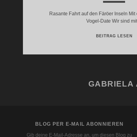
Rasante Fahrt auf den Färöer Inseln Mi
Vogel-Date Wir sind m
S
BEITRAG LESEN
A
D
F
I
GABRIELA 
BLOG PER E-MAIL ABONNIEREN
Gib deine E-Mail-Adresse an, um diesen Blog zu