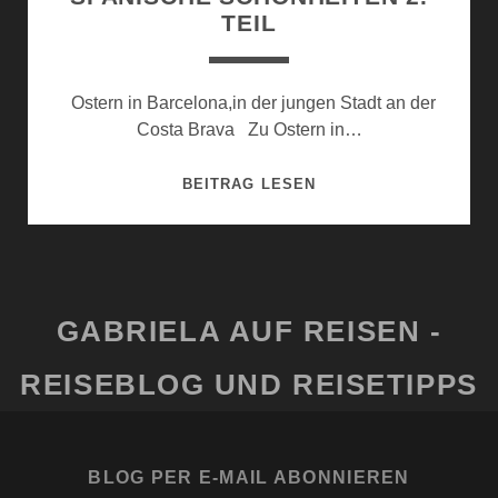
TEIL
Ostern in Barcelona,in der jungen Stadt an der
Costa Brava Zu Ostern in…
SPANISCHE
BEITRAG LESEN
SCHÖNHEITEN
2.
TEIL
GABRIELA AUF REISEN -
REISEBLOG UND REISETIPPS
BLOG PER E-MAIL ABONNIEREN