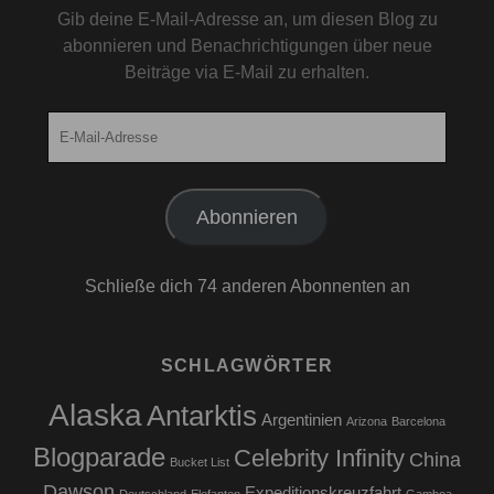
Gib deine E-Mail-Adresse an, um diesen Blog zu
abonnieren und Benachrichtigungen über neue
Beiträge via E-Mail zu erhalten.
E-
Mail-
Adresse
Abonnieren
Schließe dich 74 anderen Abonnenten an
SCHLAGWÖRTER
Alaska
Antarktis
Argentinien
Arizona
Barcelona
Blogparade
Celebrity Infinity
China
Bucket List
Dawson
Expeditionskreuzfahrt