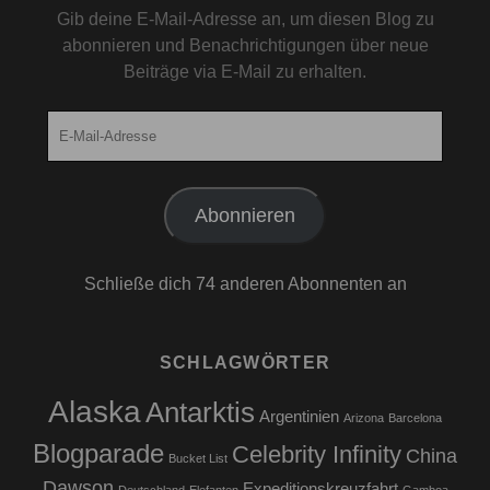
Gib deine E-Mail-Adresse an, um diesen Blog zu
abonnieren und Benachrichtigungen über neue
Beiträge via E-Mail zu erhalten.
E-
Mail-
Adresse
Abonnieren
Schließe dich 74 anderen Abonnenten an
SCHLAGWÖRTER
Alaska
Antarktis
Argentinien
Arizona
Barcelona
Blogparade
Celebrity Infinity
China
Bucket List
Dawson
Expeditionskreuzfahrt