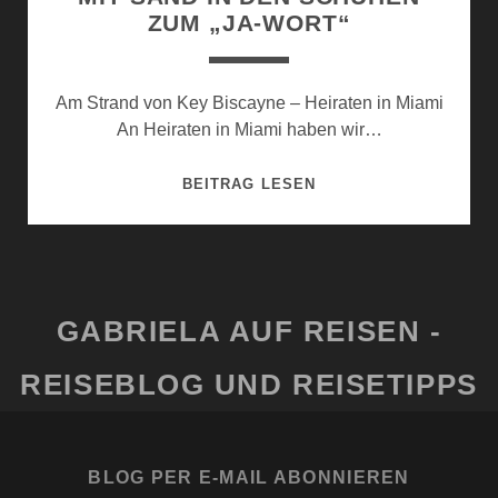
ZUM „JA-WORT“
Am Strand von Key Biscayne – Heiraten in Miami
An Heiraten in Miami haben wir…
MIT
BEITRAG LESEN
SAND
IN
DEN
SCHUHEN
ZUM
GABRIELA AUF REISEN -
„JA-
WORT“
REISEBLOG UND REISETIPPS
BLOG PER E-MAIL ABONNIEREN