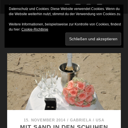
twitter
facebook
instagram
youtube
Datenschutz und Cookies: Diese Website verwendet Cookies. Wenn du
die Website weiterhin nutzt, stimmst du der Verwendung von Cookies zu.
Weitere Informationen, beispielsweise zur Kontrolle von Cookies, findest
du hier:
Cookie-Richtlinie
SCHLAGWORT:
FLUGHAFEN LONDON
15. NOVEMBER 2014
/
GABRIELA
/
USA
MIT SAND IN DEN SCHUHEN