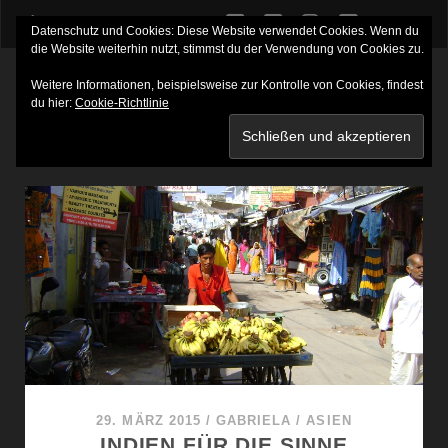
twitter
facebook
instagram
youtube
Datenschutz und Cookies: Diese Website verwendet Cookies. Wenn du
die Website weiterhin nutzt, stimmst du der Verwendung von Cookies zu.
Weitere Informationen, beispielsweise zur Kontrolle von Cookies, findest
du hier:
Cookie-Richtlinie
SCHLAGWORT:
DELHI
29. MÄRZ 2015
/
GABRIELA
/
ASIEN
INDIEN FÜR DIE SINNE