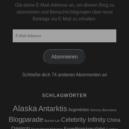
Gib deine E-Mail-Adresse an, um diesen Blog zu
abonnieren und Benachrichtigungen über neue
Beiträge via E-Mail zu erhalten.
E-
Mail-
Adresse
Abonnieren
Schließe dich 74 anderen Abonnenten an
SCHLAGWÖRTER
Alaska
Antarktis
Argentinien
Arizona
Barcelona
Blogparade
Celebrity Infinity
China
Bucket List
Dawson
Expeditionskreuzfahrt