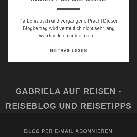
Farbenrausch und vergangene Pracht Dieser
Blogbeitrag wird vermutlich nicht sehr lang
werden. Ich möchte mich…
INDIEN
BEITRAG LESEN
FÜR
DIE
SINNE
GABRIELA AUF REISEN -
REISEBLOG UND REISETIPPS
BLOG PER E-MAIL ABONNIEREN