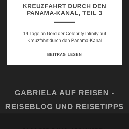
KREUZFAHRT DURCH DEN
PANAMA-KANAL, TEIL 3
14 Tage an Bord der Celebrity Infinity auf
Kreuzfahrt durch den Panama-Kanal
KREUZFAHRT
BEITRAG LESEN
DURCH
DEN
PANAMA-
KANAL,
TEIL
GABRIELA AUF REISEN -
3
REISEBLOG UND REISETIPPS