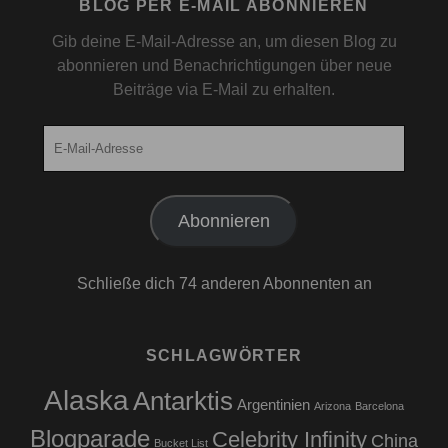
BLOG PER E-MAIL ABONNIEREN
Gib deine E-Mail-Adresse an, um diesen Blog zu
abonnieren und Benachrichtigungen über neue
Beiträge via E-Mail zu erhalten.
E-
Mail-
Adresse
Abonnieren
Schließe dich 74 anderen Abonnenten an
SCHLAGWÖRTER
Alaska
Antarktis
Argentinien
Arizona
Barcelona
Blogparade
Celebrity Infinity
China
Bucket List