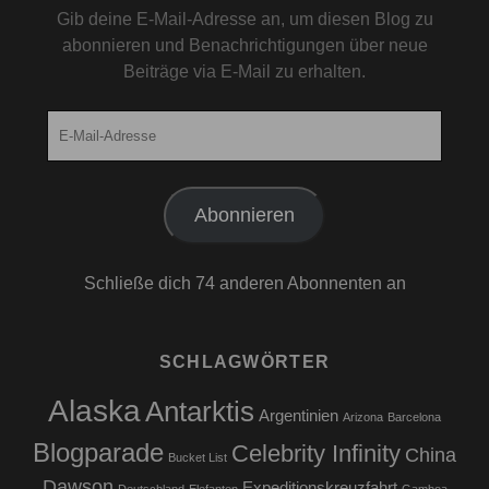
Gib deine E-Mail-Adresse an, um diesen Blog zu
abonnieren und Benachrichtigungen über neue
Beiträge via E-Mail zu erhalten.
E-
Mail-
Adresse
Abonnieren
Schließe dich 74 anderen Abonnenten an
SCHLAGWÖRTER
Alaska
Antarktis
Argentinien
Arizona
Barcelona
Blogparade
Celebrity Infinity
China
Bucket List
Dawson
Expeditionskreuzfahrt