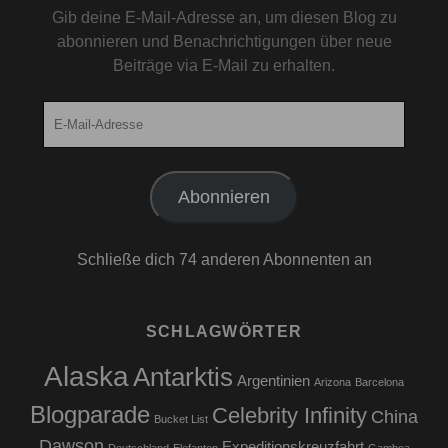
Gib deine E-Mail-Adresse an, um diesen Blog zu
abonnieren und Benachrichtigungen über neue
Beiträge via E-Mail zu erhalten.
E-
Mail-
Adresse
Abonnieren
Schließe dich 74 anderen Abonnenten an
SCHLAGWÖRTER
Alaska
Antarktis
Argentinien
Arizona
Barcelona
Blogparade
Celebrity Infinity
China
Bucket List
Dawson
Expeditionskreuzfahrt