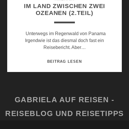
IM LAND ZWISCHEN ZWEI
OZEANEN (2.TEIL)
Unterwegs im Regenwald von Panama
Irgendwie ist das diesmal doch fast ein
Reisebericht. Aber…
IM
BEITRAG LESEN
LAND
ZWISCHEN
ZWEI
OZEANEN
(2.TEIL)
GABRIELA AUF REISEN -
REISEBLOG UND REISETIPPS