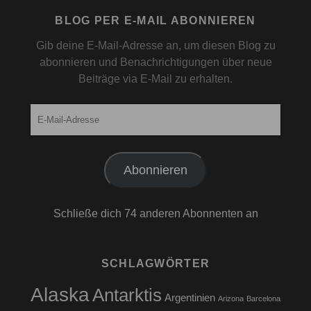
BLOG PER E-MAIL ABONNIEREN
Gib deine E-Mail-Adresse an, um diesen Blog zu
abonnieren und Benachrichtigungen über neue
Beiträge via E-Mail zu erhalten.
E-
Mail-
Adresse
Abonnieren
Schließe dich 74 anderen Abonnenten an
SCHLAGWÖRTER
Alaska
Antarktis
Argentinien
Arizona
Barcelona