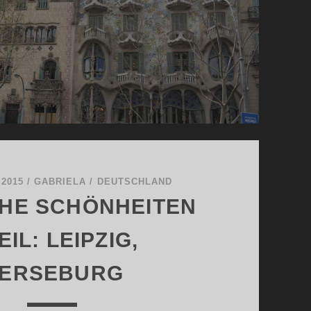
 2015
/
GABRIELA
/
DEUTSCHLAND
HE SCHÖNHEITEN
EIL: LEIPZIG,
ERSEBURG