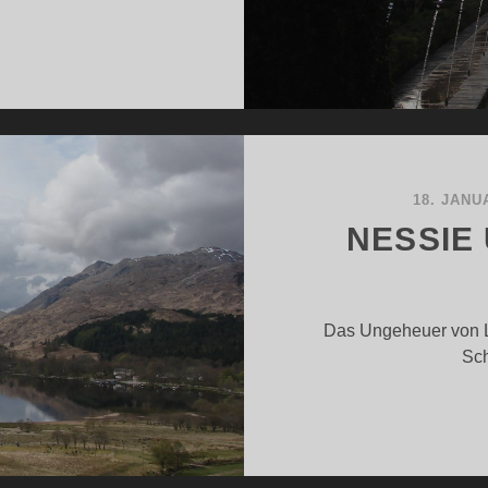
PANISCHE
CHÖNHEITEN
EIL
18. JANU
NESSIE
Das Ungeheuer von L
Sch