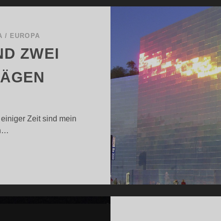
A
/
EUROPA
ND ZWEI
MÄGEN
einiger Zeit sind mein
ch…
IDRE,
APAS
ND
WEI
NURRENDE
ÄGEN