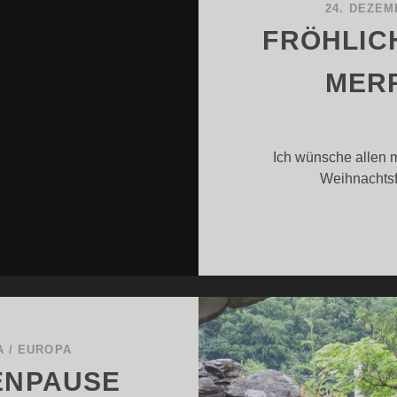
24. DEZEM
FRÖHLIC
MER
Ich wünsche allen m
Weihnachtsf
A
/
EUROPA
TENPAUSE