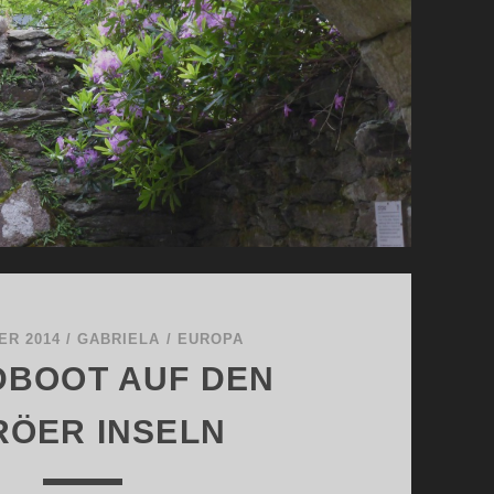
ER 2014
/
GABRIELA
/
EUROPA
DBOOT AUF DEN
RÖER INSELN