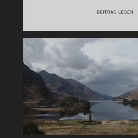
S
BEITRAG LESEN
S
1.
T