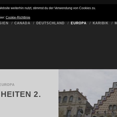
HLUSS
BUCKET LIST
WER SCHREIBT HIER
DATENSCHUTZ
bsite weiterhin nutzt, stimmst du der Verwendung von Cookies zu.
hier:
Cookie-Richtlinie
SIEN
CANADA
DEUTSCHLAND
EUROPA
KARIBIK
M
EUROPA
HEITEN 2.