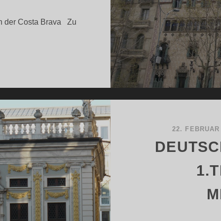
an der Costa Brava Zu
PANISCHE
CHÖNHEITEN
EIL
22. FEBRUAR
DEUTSC
1.T
M