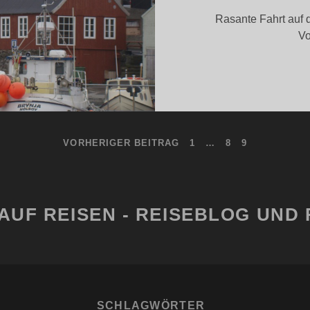
Rasante Fahrt auf 
Vo
G
VORHERIGER BEITRAG
1
…
8
9
AUF REISEN - REISEBLOG UND 
SCHLAGWÖRTER