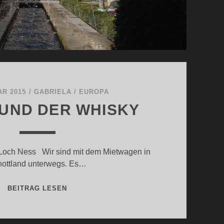
AR 2015
/
GABRIELA
/
EUROPA
 UND DER WHISKY
och Ness Wir sind mit dem Mietwagen in
ottland unterwegs. Es…
NESSIE
BEITRAG LESEN
UND
DER
WHISKY