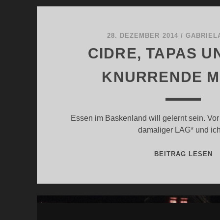
28. DEZEMBER 2014
/
GABRIEL
CIDRE, TAPAS U
KNURRENDE 
Essen im Baskenland will gelernt sein. Vor 
damaliger LAG* und i
C
BEITRAG LESEN
T
U
Z
K
M