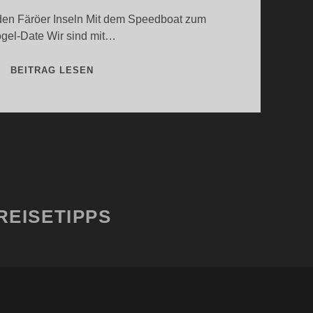
den Färöer Inseln Mit dem Speedboat zum
gel-Date Wir sind mit…
SPEEDBOOT
BEITRAG LESEN
AUF
DEN
FÄRÖER
INSELN
REISETIPPS