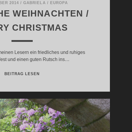
BER 2014
/
GABRIELA
/
EUROPA
HE WEIHNACHTEN /
RY CHRISTMAS
einen Lesern ein friedliches und ruhiges
est und einen guten Rutsch ins…
FRÖHLICHE
BEITRAG LESEN
WEIHNACHTEN
/
MERRY
CHRISTMAS