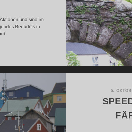
Aktionen und sind im
ngendes Bedürfnis in
ird.
RISCHE
OILETTENPAUSE
5. OKTOB
SPEE
FÄ